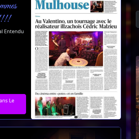
mmes
!!!
al Entendu
ans Le